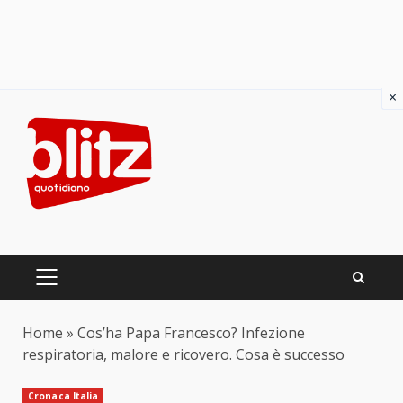
×
Skip
to
content
PRIMARY
MENU
Home
»
Cos’ha Papa Francesco? Infezione
respiratoria, malore e ricovero. Cosa è successo
Cronaca Italia