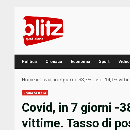
Skip
to
content
Politica
Cronaca
Economia
Sport
Video
Home
»
Covid, in 7 giorni -38,3% casi, -14,1% vitti
Cronaca Italia
Covid, in 7 giorni -
vittime. Tasso di pos