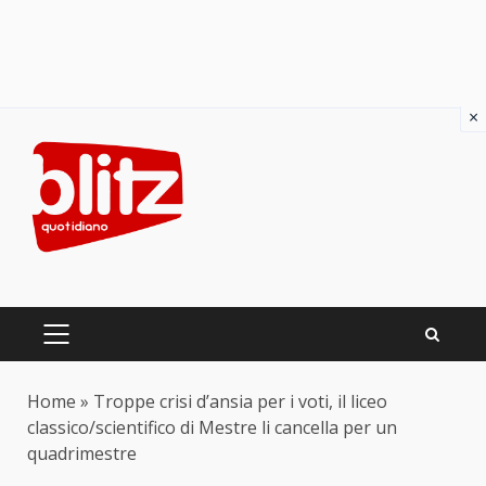
×
Skip
to
content
PRIMARY
MENU
Home
»
Troppe crisi d’ansia per i voti, il liceo
classico/scientifico di Mestre li cancella per un
quadrimestre