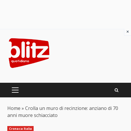
×
Skip
to
content
PRIMARY
MENU
Home
»
Crolla un muro di recinzione: anziano di 70
anni muore schiacciato
Cronaca Italia