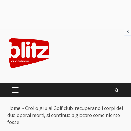
×
Skip
to
content
PRIMARY
MENU
Home
»
Crollo gru al Golf club: recuperano i corpi dei
due operai morti, si continua a giocare come niente
fosse