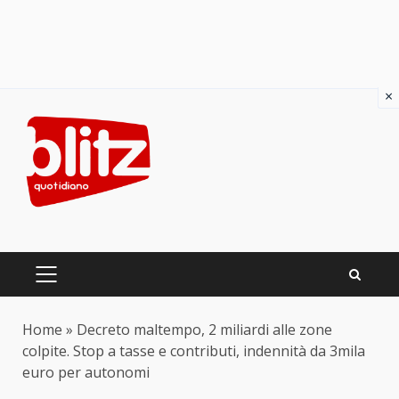
×
Skip
to
content
PRIMARY
MENU
Home
»
Decreto maltempo, 2 miliardi alle zone
colpite. Stop a tasse e contributi, indennità da 3mila
euro per autonomi