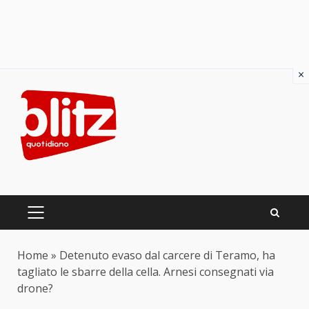
×
Skip
to
content
PRIMARY
MENU
Home
»
Detenuto evaso dal carcere di Teramo, ha
tagliato le sbarre della cella. Arnesi consegnati via
drone?