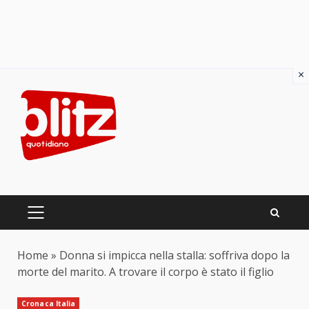
×
Skip
to
content
PRIMARY
MENU
Home
»
Donna si impicca nella stalla: soffriva dopo la
morte del marito. A trovare il corpo è stato il figlio
Cronaca Italia