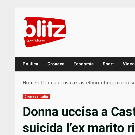
Skip
to
content
Politica
Cronaca
Economia
Sport
Video
Home
»
Donna uccisa a Castelfiorentino, morto sui
Cronaca Italia
Donna uccisa a Cast
suicida l’ex marito r