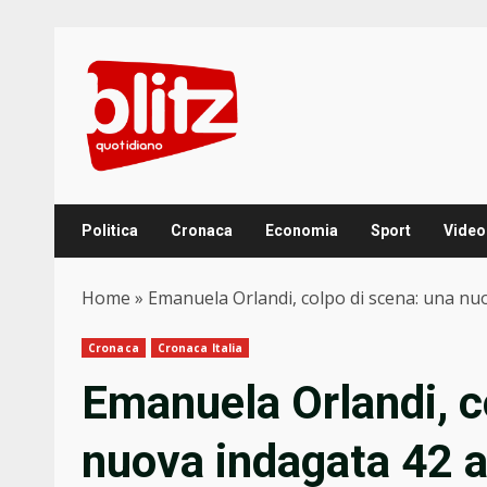
Skip
to
content
Politica
Cronaca
Economia
Sport
Video
Home
»
Emanuela Orlandi, colpo di scena: una nuov
Cronaca
Cronaca Italia
Emanuela Orlandi, c
nuova indagata 42 an