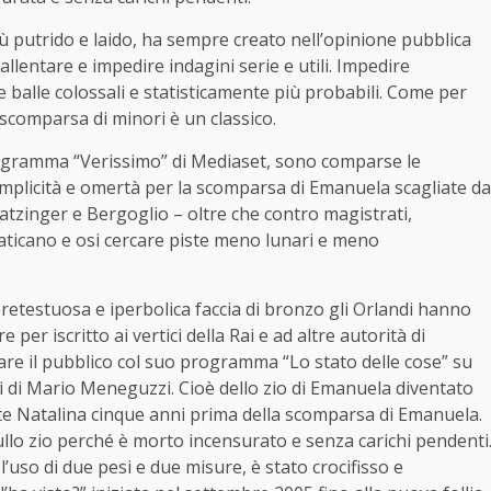
 putrido e laido, ha sempre creato nell’opinione pubblica
allentare e impedire indagini serie e utili. Impedire
e balle colossali e statisticamente più probabili. Come per
 scomparsa di minori è un classico.
rogramma “Verissimo” di Mediaset, sono comparse le
complicità e omertà per la scomparsa di Emanuela scagliate da
Ratzinger e Bergoglio – oltre che contro magistrati,
 Vaticano e osi cercare piste meno lunari e meno
pretestuosa e iperbolica faccia di bronzo gli Orlandi hanno
per iscritto ai vertici della Rai e ad altre autorità di
are il pubblico col suo programma “Lo stato delle cose” su
 di Mario Meneguzzi. Cioè dello zio di Emanuela diventato
te Natalina cinque anni prima della scomparsa di Emanuela.
 sullo zio perché è morto incensurato e senza carichi pendenti
uso di due pesi e due misure, è stato crocifisso e