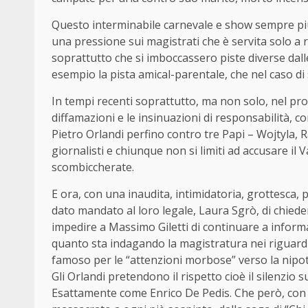
Questo interminabile carnevale e show sempre più
una pressione sui magistrati che è servita solo a r
soprattutto che si imboccassero piste diverse dall
esempio la pista amical-parentale, che nel caso di
In tempi recenti soprattutto, ma non solo, nel p
diffamazioni e le insinuazioni di responsabilità, 
Pietro Orlandi perfino contro tre Papi – Wojtyla, 
giornalisti e chiunque non si limiti ad accusare il
scombiccherate.
E ora, con una inaudita, intimidatoria, grottesca, 
dato mandato al loro legale, Laura Sgrò, di chiedere 
impedire a Massimo Giletti di continuare a inform
quanto sta indagando la magistratura nei riguardi
famoso per le “attenzioni morbose” verso la nipo
Gli Orlandi pretendono il rispetto cioè il silenzio
Esattamente come Enrico De Pedis. Che però, con l’