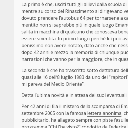
La prima è che, usciti tutti gli allievi dalla scuola d
mentre su corso del Rinascimento si dirigevano v
dovuto prendere l’autobus 64 per tornarsene a ca
mentito non si saprebbe più in quale luogo Emanu
salita in macchina di qualcuno che conosceva bene
essere smentita. In primo luogo perché lei può av
benissimo non avere notato, dato anche che nessu
dopo 42 anni e mezzo la memoria di chiunque può
narrazioni che vanno per la maggiore, che in que
La seconda è che ha trascritto sotto dettatura de
quasi alle 16 dell’8 luglio 1983 da uno dei “rapit
mi pareva del Medio Oriente”.
Detta l’ultima novità e in attesa dei suoi eventuali
Per 42 anni di fila il mistero della scomparsa di Em
settembre 2005 con la famosa
lettera anonima
, c
pubblicitario, ha allagato sempre con piste fasull
programma “Chi l’ha visto?” condotto da Federica Sc