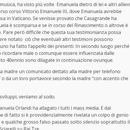
i musica, ha visto più volte Emanuela dietro di lei e altri alliev
erso corso Vittorio Emanuele III, dove Emanuela avrebbe
sa in Vaticano. Se venisse provato che Casagrande ha
ela è scomparsa e se in corso del Rinascimento o altrove è
. Pare però difficile che questa sua testimonianza possa
ere notato ciò che eventuali altri testimoni possono
no ha fatto l’appello dei presenti. In secondo luogo perché
 ricordare male o comunque essere influenzata dalle
sto 40ennio sono dilagate in continuazione ovunque.
lla madre un comunicato dettato alla madre per telefono
ori” o da un loro portavoce secondo la madre “con accento che
 sviluppi, veniamo al sodo.
anuela Orlandi ha allagato i tutti i mass media. E dal
he di fatto si è provvidenzialmente rivelata un colpo di genio
e e qualche grosso falso passato sotto silenzio soprattutto il
iarelli su Rai Tre.