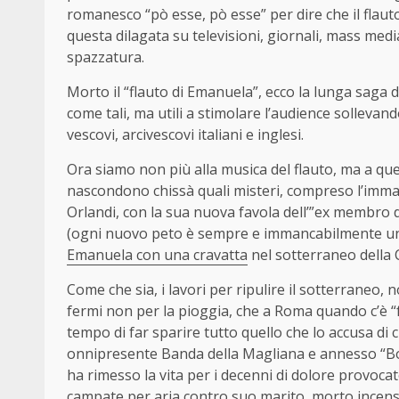
romanesco “pò esse, pò esse” per dire che il flau
questa dilagata su televisioni, giornali, mass media 
spazzatura.
Morto il “flauto di Emanuela”, ecco la lunga saga d
come tali, ma utili a stimolare l’audience sollevan
vescovi, arcivescovi italiani e inglesi.
Ora siamo non più alla musica del flauto, ma a quel
nascondono chissà quali misteri, compreso l’imm
Orlandi, con la sua nuova favola dell’”ex membro d
(ogni nuovo peto è sempre e immancabilmente una
Emanuela con una cravatta
nel sotterraneo della 
Come che sia, i lavori per ripulire il sotterraneo, 
fermi non per la pioggia, che a Roma quando c’è “f
tempo di far sparire tutto quello che lo accusa di c
onnipresente Banda della Magliana e annesso “Boss
ha rimesso la vita per i decenni di dolore provocato 
campate per aria contro suo marito, morto incens