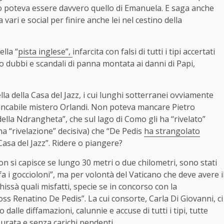
to poteva essere davvero quello di Emanuela. E saga anche
vari e social per finire anche lei nel cestino della
ella “
pista inglese”,
infarcita con falsi di tutti i tipi accertati
do dubbi e scandali di panna montata ai danni di Papi,
la della Casa del Jazz, i cui lunghi sotterranei ovviamente
ancabile mistero Orlandi. Non poteva mancare Pietro
ella Ndrangheta”, che sul lago di Como gli ha “rivelato”
 “rivelazione” decisiva) che “De Pedis
ha strangolato
Casa del Jazz”. Ridere o piangere?
non si capisce se lungo 30 metri o due chilometri, sono stati
a i goccioloni”, ma per volontà del Vaticano che deve avere i
hissà quali misfatti, specie se in concorso con la
 Renatino De Pedis”. La cui consorte, Carla Di Giovanni, ci
dalle diffamazioni, calunnie e accuse di tutti i tipi, tutte
urata e senza carichi pendenti.