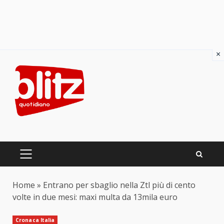
×
Skip
to
content
PRIMARY
MENU
Home
»
Entrano per sbaglio nella Ztl più di cento
volte in due mesi: maxi multa da 13mila euro
Cronaca Italia