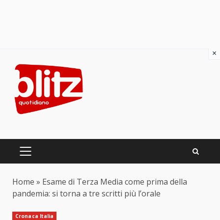
×
Skip
to
content
PRIMARY
MENU
Home
»
Esame di Terza Media come prima della
pandemia: si torna a tre scritti più l’orale
Cronaca Italia