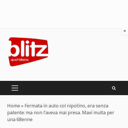
×
Skip
to
content
PRIMARY
MENU
Home
»
Fermata in auto col nipotino, era senza
patente: ma non l’aveva mai presa. Maxi multa per
una 68enne