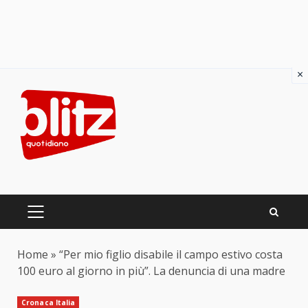
×
Skip
to
content
PRIMARY
MENU
Home
»
“Per mio figlio disabile il campo estivo costa
100 euro al giorno in più”. La denuncia di una madre
Cronaca Italia