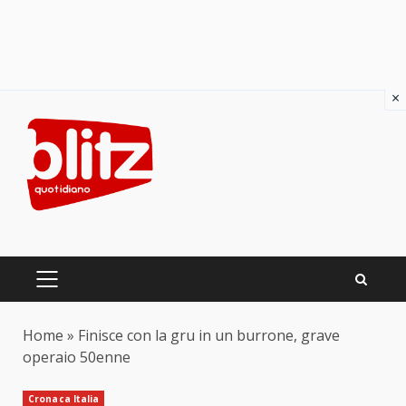
×
Skip
to
content
PRIMARY
MENU
Home
»
Finisce con la gru in un burrone, grave
operaio 50enne
Cronaca Italia