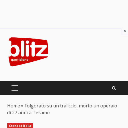
×
Skip
to
content
PRIMARY
MENU
Home
»
Folgorato su un traliccio, morto un operaio
di 27 anni a Teramo
Cronaca Italia