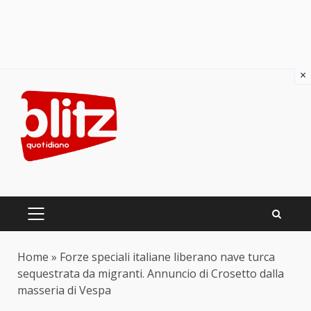
×
Skip
to
content
PRIMARY
MENU
Home
»
Forze speciali italiane liberano nave turca
sequestrata da migranti. Annuncio di Crosetto dalla
masseria di Vespa