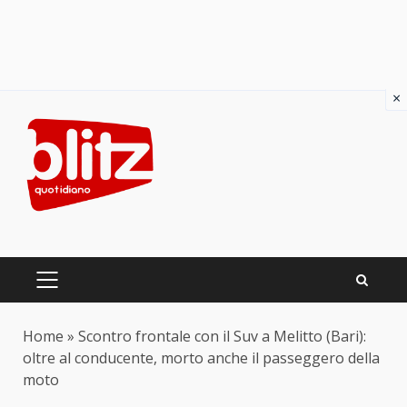
×
Skip
to
content
PRIMARY
MENU
Home
»
Scontro frontale con il Suv a Melitto (Bari):
oltre al conducente, morto anche il passeggero della
moto