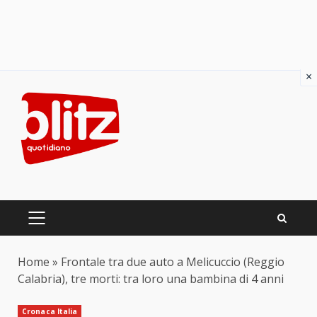
×
Skip
to
content
PRIMARY
MENU
Home
»
Frontale tra due auto a Melicuccio (Reggio
Calabria), tre morti: tra loro una bambina di 4 anni
Cronaca Italia