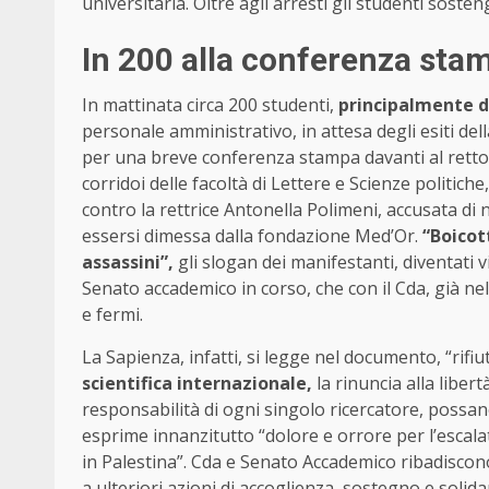
universitaria. Oltre agli arresti gli studenti soste
In 200 alla conferenza stam
In mattinata circa 200 studenti,
principalmente de
personale amministrativo, in attesa degli esiti de
per una breve conferenza stampa davanti al rettora
corridoi delle facoltà di Lettere e Scienze politiche
contro la rettrice Antonella Polimeni, accusata di
essersi dimessa dalla fondazione Med’Or.
“Boicot
assassini”,
gli slogan dei manifestanti, diventati v
Senato accademico in corso, che con il Cda, già n
e fermi.
La Sapienza, infatti, si legge nel documento, “rifiut
scientifica internazionale,
la rinuncia alla libert
responsabilità di ogni singolo ricercatore, possano
esprime innanzitutto “dolore e orrore per l’escala
in Palestina”. Cda e Senato Accademico ribadiscon
a ulteriori azioni di accoglienza, sostegno e solid