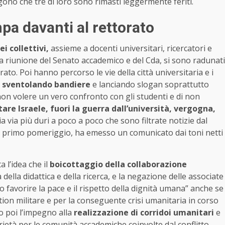
ngono che tre di loro sono rimasti leggermente feriti.
pa davanti al rettorato
i collettivi,
assieme a docenti universitari, ricercatori e
lla riunione del Senato accademico e del Cda, si sono radunati
to. Poi hanno percorso le vie della città universitaria e i
,
sventolando bandiere
e lanciando slogan soprattutto
 non volere un vero confronto con gli studenti e di non
tare Israele, fuori la guerra dall’università, vergogna,
ia via più duri a poco a poco che sono filtrate notizie dal
el primo pomeriggio, ha emesso un comunicato dai toni netti
a l’idea che il
boicottaggio della collaborazione
à della didattica e della ricerca, e la negazione delle associate
 favorire la pace e il rispetto della dignità umana” anche se
tion militare e per la conseguente crisi umanitaria in corso
o poi l’impegno alla
realizzazione di corridoi umanitari
e
arietà per le comunità accademiche coinvolte dal conflitto.