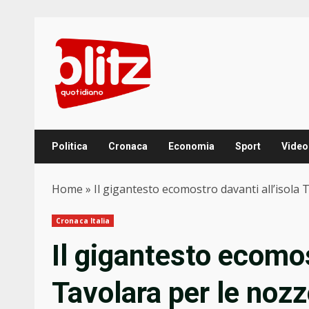
Skip
to
content
Politica
Cronaca
Economia
Sport
Video
Home
»
Il gigantesto ecomostro davanti all’isola 
Cronaca Italia
Il gigantesto ecomos
Tavolara per le nozz