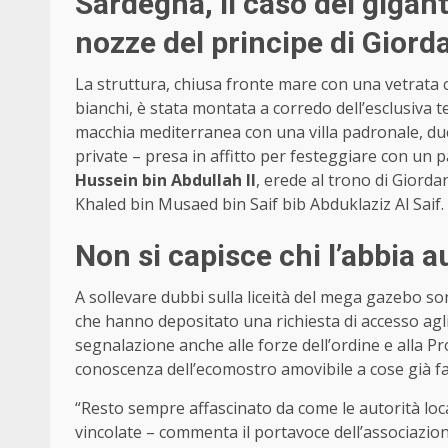
Sardegna, il caso del gigan
nozze del principe di Giord
La struttura, chiusa fronte mare con una vetrata con
bianchi, è stata montata a corredo dell’esclusiva t
macchia mediterranea con una villa padronale, d
private – presa in affitto per festeggiare con un pa
Hussein bin Abdullah II
, erede al trono di Giorda
Khaled bin Musaed bin Saif bib Abduklaziz Al Saif.
Non si capisce chi l’abbia a
A sollevare dubbi sulla liceità del mega gazebo son
che hanno depositato una richiesta di accesso agl
segnalazione anche alle forze dell’ordine e alla 
conoscenza dell’ecomostro amovibile a cose già fa
“Resto sempre affascinato da come le autorità loca
vincolate – commenta il portavoce dell’associazio