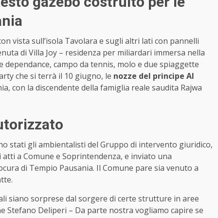
testo gazebo costruito per le
ania
 vista sull’isola Tavolara e sugli altri lati con pannelli
enuta di Villa Joy – residenza per miliardari immersa nella
ue dependance, campo da tennis, molo e due spiaggette
rty che si terrà il 10 giugno, le
nozze del principe Al
nia, con la discendente della famiglia reale saudita Rajwa
utorizzato
o stati gli ambientalisti del Gruppo di intervento giuridico,
i atti a Comune e Soprintendenza, e inviato una
Procura di Tempio Pausania. Il Comune pare sia venuto a
tte.
li siano sorprese dal sorgere di certe strutture in aree
ne Stefano Deliperi – Da parte nostra vogliamo capire se