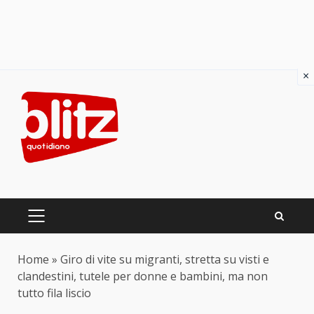
×
Skip
to
content
PRIMARY
MENU
Home
»
Giro di vite su migranti, stretta su visti e
clandestini, tutele per donne e bambini, ma non
tutto fila liscio