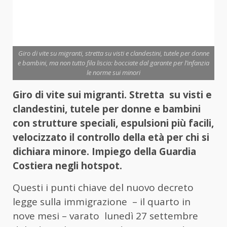
Giro di vite su migranti, stretta su visti e clandestini, tutele per donne
e bambini, ma non tutto fila liscio: bocciate dal garante per l’infanzia
le norme sui minori
Giro di vite sui migranti. Stretta su visti e
clandestini, tutele per donne e bambini
con strutture speciali, espulsioni più facili,
velocizzato il controllo della età per chi si
dichiara minore. Impiego della Guardia
Costiera negli hotspot.
Questi i punti chiave del nuovo decreto
legge sulla immigrazione – il quarto in
nove mesi – varato lunedì 27 settembre