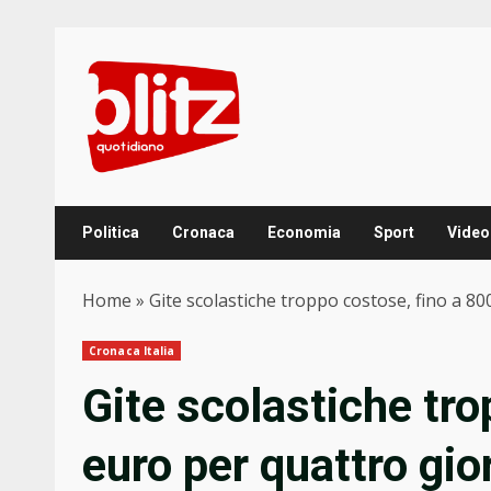
Skip
to
content
Politica
Cronaca
Economia
Sport
Video
Home
»
Gite scolastiche troppo costose, fino a 80
Cronaca Italia
Gite scolastiche tro
euro per quattro gior