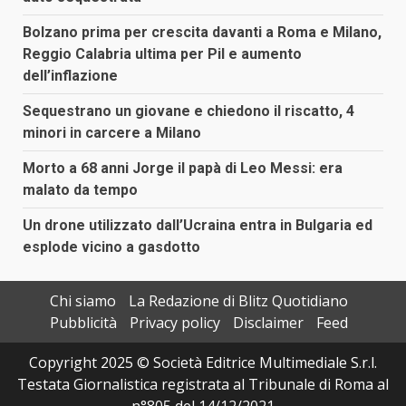
Bolzano prima per crescita davanti a Roma e Milano,
Reggio Calabria ultima per Pil e aumento
dell’inflazione
Sequestrano un giovane e chiedono il riscatto, 4
minori in carcere a Milano
Morto a 68 anni Jorge il papà di Leo Messi: era
malato da tempo
Un drone utilizzato dall’Ucraina entra in Bulgaria ed
esplode vicino a gasdotto
Chi siamo
La Redazione di Blitz Quotidiano
Pubblicità
Privacy policy
Disclaimer
Feed
Copyright 2025 © Società Editrice Multimediale S.r.l.
Testata Giornalistica registrata al Tribunale di Roma al
n°805 del 14/12/2021