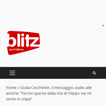
×
Skip
to
content
PRIMARY
MENU
Home
»
Giulia Cecchettin, il messaggio audio alle
amiche: “Vorrei sparire dalla vita di Filippo ma mi
sento in colpa”