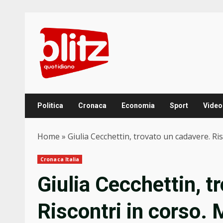
Skip
to
content
Politica
Cronaca
Economia
Sport
Video
Home
»
Giulia Cecchettin, trovato un cadavere. Ris
Cronaca Italia
Giulia Cecchettin, t
Riscontri in corso. 