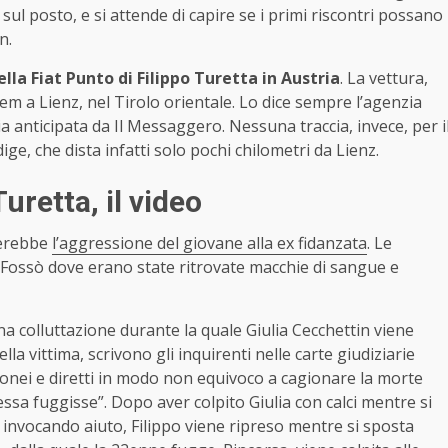
 sul posto, e si attende di capire se i primi riscontri possano
n.
la Fiat Punto di Filippo Turetta in Austria
. La vettura,
em a Lienz, nel Tirolo orientale. Lo dice sempre l’agenzia
a anticipata da Il Messaggero. Nessuna traccia, invece, per i
, che dista infatti solo pochi chilometri da Lienz.
uretta, il video
rerebbe
l’aggressione del giovane alla ex fidanzata
. Le
 Fossò dove erano state ritrovate macchie di sangue e
na colluttazione durante la quale Giulia Cecchettin viene
la vittima, scrivono gli inquirenti nelle carte giudiziarie
donei e diretti in modo non equivoco a cagionare la morte
essa fuggisse”. Dopo aver colpito Giulia con calci mentre si
e’ invocando aiuto, Filippo viene ripreso mentre si sposta