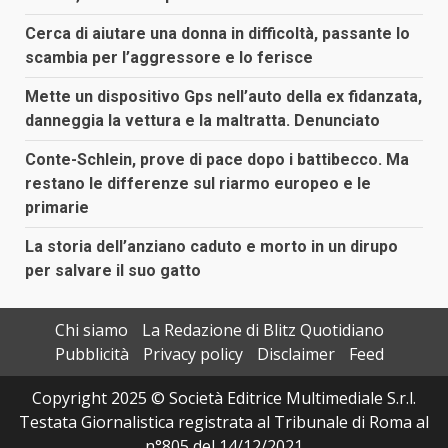
Cerca di aiutare una donna in difficoltà, passante lo
scambia per l’aggressore e lo ferisce
Mette un dispositivo Gps nell’auto della ex fidanzata,
danneggia la vettura e la maltratta. Denunciato
Conte-Schlein, prove di pace dopo i battibecco. Ma
restano le differenze sul riarmo europeo e le
primarie
La storia dell’anziano caduto e morto in un dirupo
per salvare il suo gatto
Chi siamo
La Redazione di Blitz Quotidiano
Pubblicità
Privacy policy
Disclaimer
Feed
Copyright 2025 © Società Editrice Multimediale S.r.l.
Testata Giornalistica registrata al Tribunale di Roma al
n°805 del 14/12/2021