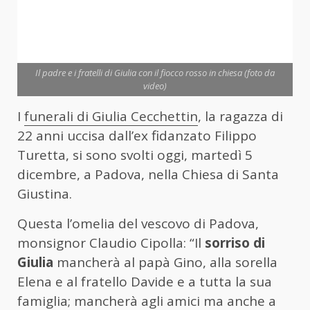
Il padre e i fratelli di Giulia con il fiocco rosso in chiesa (foto da
video)
I
funerali di Giulia Cecchettin
, la ragazza di
22 anni uccisa dall’ex fidanzato Filippo
Turetta, si sono svolti oggi, martedì 5
dicembre, a Padova, nella Chiesa di Santa
Giustina.
Questa l’omelia del vescovo di Padova,
monsignor Claudio Cipolla: “Il
sorriso di
Giulia
mancherà al papà Gino, alla sorella
Elena e al fratello Davide e a tutta la sua
famiglia; mancherà agli amici ma anche a