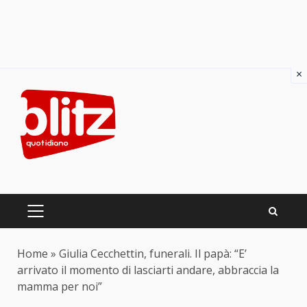
×
Skip
to
content
PRIMARY
MENU
Home
»
Giulia Cecchettin, funerali. Il papà: “E’
arrivato il momento di lasciarti andare, abbraccia la
mamma per noi”