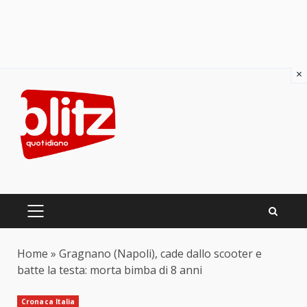
×
Skip
to
content
PRIMARY
MENU
Home
»
Gragnano (Napoli), cade dallo scooter e
batte la testa: morta bimba di 8 anni
Cronaca Italia