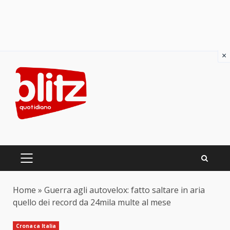
×
Skip
to
content
PRIMARY
MENU
Home
»
Guerra agli autovelox: fatto saltare in aria
quello dei record da 24mila multe al mese
Cronaca Italia