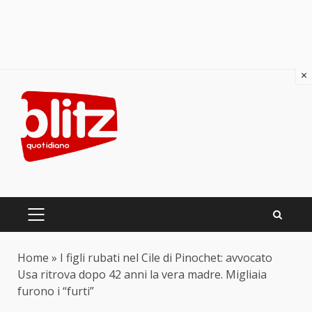
×
Skip
to
content
PRIMARY
MENU
Home
»
I figli rubati nel Cile di Pinochet: avvocato
Usa ritrova dopo 42 anni la vera madre. Migliaia
furono i “furti”