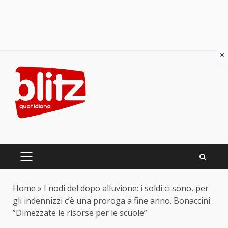
×
Skip
to
content
PRIMARY
MENU
Home
»
I nodi del dopo alluvione: i soldi ci sono, per
gli indennizzi c’è una proroga a fine anno. Bonaccini:
”Dimezzate le risorse per le scuole”