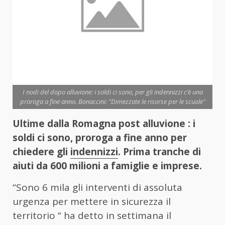
I nodi del dopo alluvione: i soldi ci sono, per gli indennizzi c’è una
proroga a fine anno. Bonaccini: ”Dimezzate le risorse per le scuole"
Ultime dalla Romagna post alluvione : i
soldi ci sono, proroga a fine anno per
chiedere gli
indennizzi
. Prima tranche di
aiuti da 600 milioni a famiglie e imprese.
“Sono 6 mila gli interventi di assoluta
urgenza per mettere in sicurezza il
territorio “ ha detto in settimana il