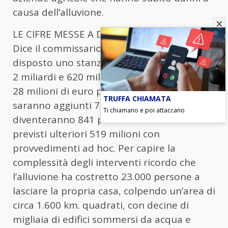
causa dell’alluvione.
LE CIFRE MESSE A DISPOSIZIONE
Dice il commissario Figliuolo: ”Il Governo ha
disposto uno stanziamento iniziale di circa
2 miliardi e 620 milioni, di cui 1 miliardo e
28 milioni di euro per il 2023. Per il 2024
TRUFFA CHIAMATA
saranno aggiunti 750 milioni che
Ti chiamano e poi attaccano
diventeranno 841 per il 2025. Inoltre sono
previsti ulteriori 519 milioni con
provvedimenti ad hoc. Per capire la
complessità degli interventi ricordo che
l’alluvione ha costretto 23.000 persone a
lasciare la propria casa, colpendo un’area di
circa 1.600 km. quadrati, con decine di
migliaia di edifici sommersi da acqua e