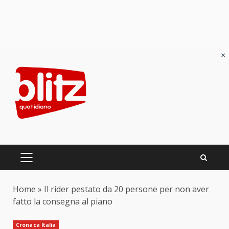
×
Skip
to
content
PRIMARY
MENU
Home
»
Il rider pestato da 20 persone per non aver
fatto la consegna al piano
Cronaca Italia