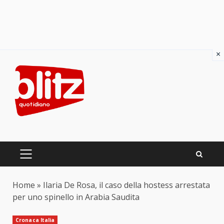
×
Skip
to
content
PRIMARY
MENU
Home
»
Ilaria De Rosa, il caso della hostess arrestata
per uno spinello in Arabia Saudita
Cronaca Italia