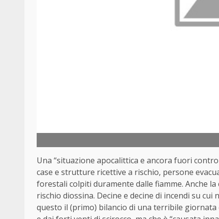
Una “situazione apocalittica e ancora fuori contro
case e strutture ricettive a rischio, persone evacu
forestali colpiti duramente dalle fiamme. Anche la
rischio diossina. Decine e decine di incendi su cui
questo il (primo) bilancio di una terribile giorna
e dai forti venti di scirocco, ma che è “causata inn