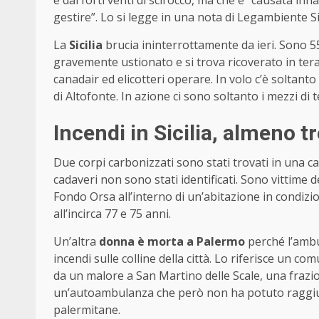
gestire”. Lo si legge in una nota di Legambiente Si
La
Sicilia
brucia ininterrottamente da ieri. Sono 5
gravemente ustionato e si trova ricoverato in terap
canadair ed elicotteri operare. In volo c’è soltan
di Altofonte. In azione ci sono soltanto i mezzi di t
Incendi in Sicilia, almeno t
Due corpi carbonizzati sono stati trovati in una 
cadaveri non sono stati identificati. Sono vittime d
Fondo Orsa all’interno di un’abitazione in condiz
all’incirca 77 e 75 anni.
Un’altra
donna è morta a Palermo
perché l’ambu
incendi sulle colline della città. Lo riferisce un c
da un malore a San Martino delle Scale, una frazion
un’autoambulanza che però non ha potuto raggiun
palermitane.