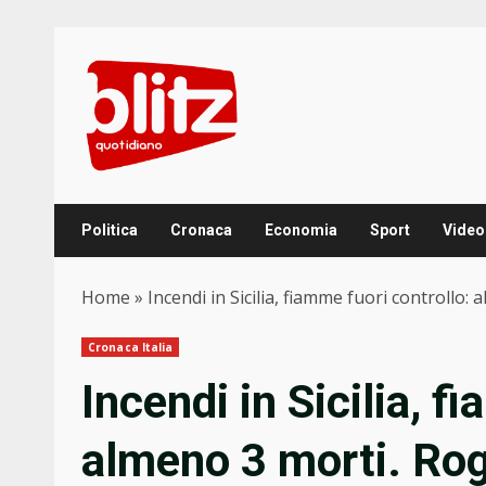
Skip
to
content
Politica
Cronaca
Economia
Sport
Video
Home
»
Incendi in Sicilia, fiamme fuori controllo
Cronaca Italia
Incendi in Sicilia, f
almeno 3 morti. Ro