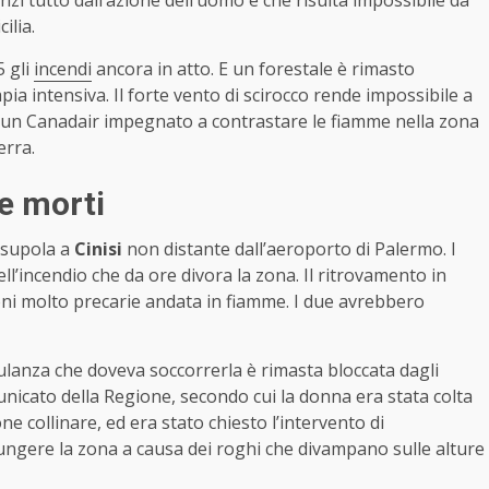
cilia.
5 gli
incendi
ancora in atto. E un forestale è rimasto
ia intensiva. Il forte vento di scirocco rende impossibile a
to un Canadair impegnato a contrastare le fiamme nella zona
erra.
re morti
casupola a
Cinisi
non distante dall’aeroporto di Palermo. I
ell’incendio che da ore divora la zona. Il ritrovamento in
ioni molto precarie andata in fiamme. I due avrebbero
lanza che doveva soccorrerla è rimasta bloccata dagli
omunicato della Regione, secondo cui la donna era stata colta
e collinare, ed era stato chiesto l’intervento di
gere la zona a causa dei roghi che divampano sulle alture