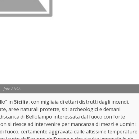
foto ANSA
llo” in
Sicilia
, con migliaia di ettari distrutti dagli incendi,
ate, aree naturali protette, siti archeologici e demani
 discarica di Bellolampo interessata dal fuoco con forte
 non si riesce ad intervenire per mancanza di mezzi e uomini:
ta di fuoco, certamente aggravata dalle altissime temperature
anzi tutto dall’azione dell’uomo e che risulta impossibile da