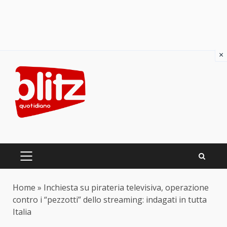
×
Skip
to
content
PRIMARY
MENU
Home
»
Inchiesta su pirateria televisiva, operazione
contro i “pezzotti” dello streaming: indagati in tutta
Italia