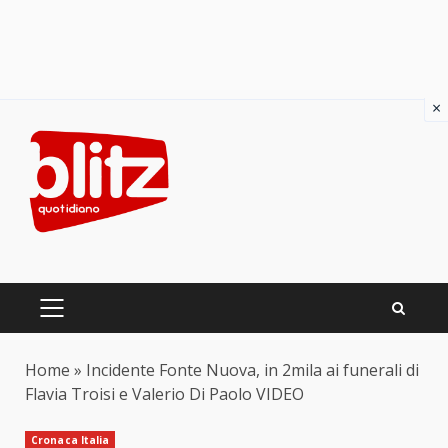
×
Skip
to
content
PRIMARY
MENU
Home
»
Incidente Fonte Nuova, in 2mila ai funerali di
Flavia Troisi e Valerio Di Paolo VIDEO
Cronaca Italia