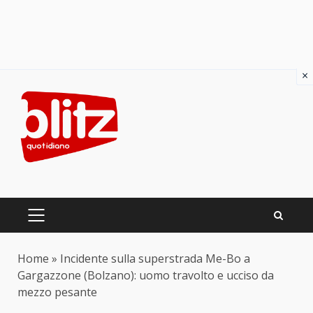
×
Skip
to
content
PRIMARY
MENU
Home
»
Incidente sulla superstrada Me-Bo a
Gargazzone (Bolzano): uomo travolto e ucciso da
mezzo pesante