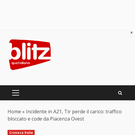
×
Skip
to
content
PRIMARY
MENU
Home
»
Incidente in A21, Tir perde il carico: traffico
bloccato e code da Piacenza Ovest
Cronaca Italia