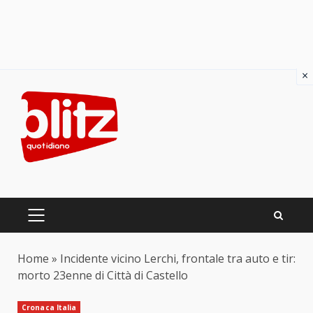
×
Skip
to
content
PRIMARY
MENU
Home
»
Incidente vicino Lerchi, frontale tra auto e tir:
morto 23enne di Città di Castello
Cronaca Italia