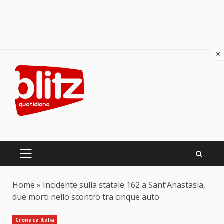
×
Skip
to
content
PRIMARY
MENU
Home
»
Incidente sulla statale 162 a Sant’Anastasia,
due morti nello scontro tra cinque auto
Cronaca Italia