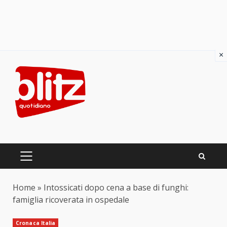
×
Skip
to
content
PRIMARY
MENU
Home
»
Intossicati dopo cena a base di funghi:
famiglia ricoverata in ospedale
Cronaca Italia