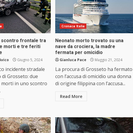
ia
Cronaca Italia
scontro frontale tra
Neonato morto trovato su una
 morti e tre feriti
nave da crociera, la madre
te
fermata per omicidio
Avico
Giugno 5, 2024
Gianluca Pace
Maggio 21, 2024
o incidente stradale
La procura di Grosseto ha fermato
o di Grosseto: due
con l’accusa di omicidio una donna
 morti in uno scontro
di origine filippina con l’accusa...
.
Read More