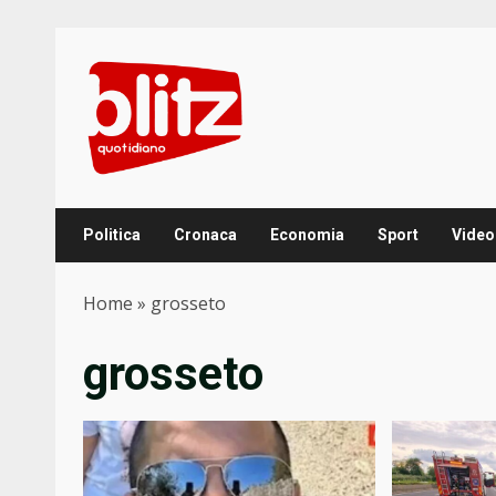
Skip
to
content
Politica
Cronaca
Economia
Sport
Video
Home
»
grosseto
grosseto