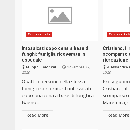
Cronaca Italia
Cronaca Ital
Intossicati dopo cena a base di
Cristiano, il
funghi: famiglia ricoverata in
scomparso d
ospedale
ricreazione 
Filippo Limoncelli
Novembre 22,
Alessandro 
2023
2023
Quattro persone della stessa
Proseguono l
famiglia sono rimasti intossicati
Cristiano, il
dopo una cena a base di funghi a
scomparso du
Bagno...
Maremma, ch
Read More
Read More