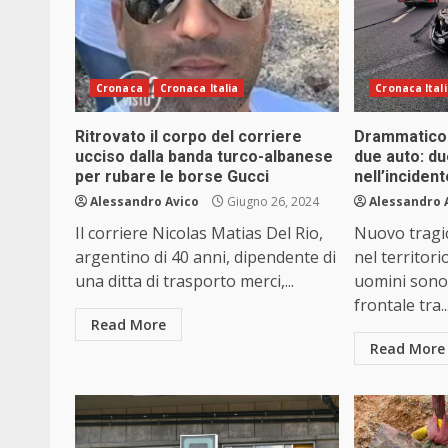
Cronaca
Cronaca Italia
Cronaca Ital
Ritrovato il corpo del corriere
Drammatico 
ucciso dalla banda turco-albanese
due auto: due
per rubare le borse Gucci
nell’inciden
Alessandro Avico
Giugno 26, 2024
Alessandro 
Il corriere Nicolas Matias Del Rio,
Nuovo tragic
argentino di 40 anni, dipendente di
nel territori
una ditta di trasporto merci,...
uomini sono
frontale tra..
Read More
Read More