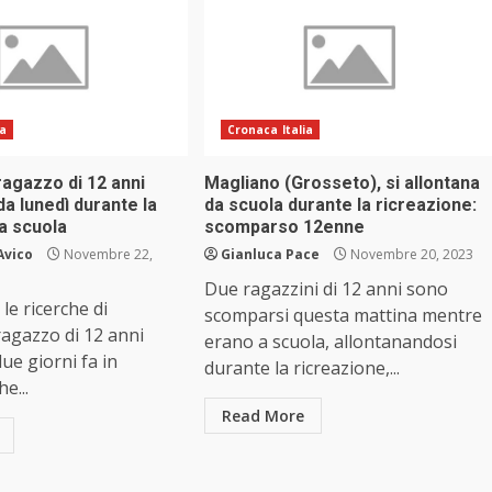
ia
Cronaca Italia
 ragazzo di 12 anni
Magliano (Grosseto), si allontana
a lunedì durante la
da scuola durante la ricreazione:
a scuola
scomparso 12enne
Avico
Novembre 22,
Gianluca Pace
Novembre 20, 2023
Due ragazzini di 12 anni sono
e ricerche di
scomparsi questa mattina mentre
 ragazzo di 12 anni
erano a scuola, allontanandosi
e giorni fa in
durante la ricreazione,...
e...
Read More