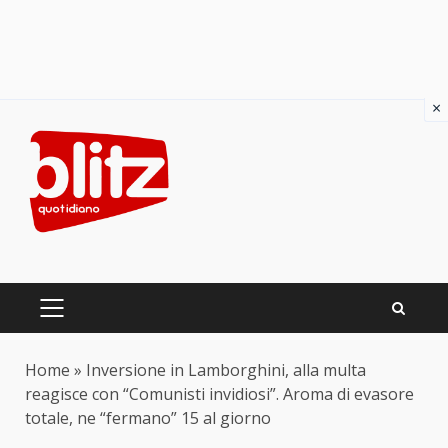
×
Skip
to
content
PRIMARY
MENU
Home
»
Inversione in Lamborghini, alla multa
reagisce con “Comunisti invidiosi”. Aroma di evasore
totale, ne “fermano” 15 al giorno