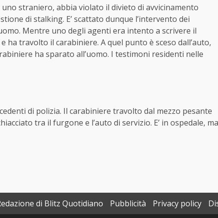
o straniero, abbia violato il divieto di avvicinamento
stione di stalking. E’ scattato dunque l’intervento dei
uomo. Mentre uno degli agenti era intento a scrivere il
e ha travolto il carabiniere. A quel punto è sceso dall’auto,
rabiniere ha sparato all’uomo. I testimoni residenti nelle
cedenti di polizia. Il carabiniere travolto dal mezzo pesante
acciato tra il furgone e l’auto di servizio. E’ in ospedale, m
Redazione di Blitz Quotidiano
Pubblicità
Privacy policy
Di