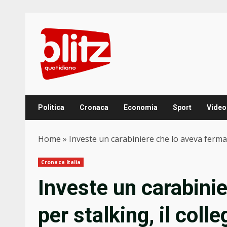
Skip
to
content
Politica
Cronaca
Economia
Sport
Video
Home
»
Investe un carabiniere che lo aveva fermato
Cronaca Italia
Investe un carabini
per stalking, il coll