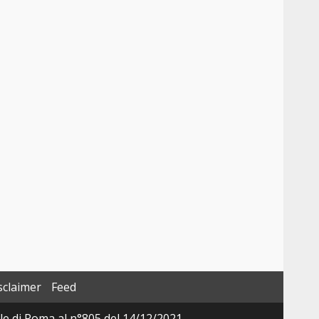
sclaimer
Feed
ale di Roma al n°805 del 14/12/2021