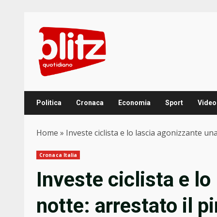
Skip
to
content
Politica
Cronaca
Economia
Sport
Video
Home
»
Investe ciclista e lo lascia agonizzante una
Cronaca Italia
Investe ciclista e l
notte: arrestato il p