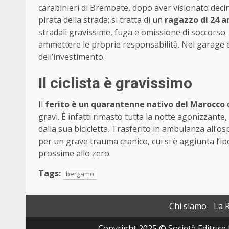
carabinieri di Brembate, dopo aver visionato decine 
pirata della strada: si tratta di un
ragazzo di 24 a
stradali gravissime, fuga e omissione di soccorso.
ammettere le proprie responsabilità. Nel garage di 
dell’investimento.
Il ciclista è gravissimo
Il
ferito è un quarantenne nativo del Marocco
e
gravi. È infatti rimasto tutta la notte agonizzante
dalla sua bicicletta. Trasferito in ambulanza all’o
per un grave trauma cranico, cui si è aggiunta l’
prossime allo zero.
Tags:
bergamo
Chi siamo
La 
Copyright 2025 © Società Editrice 