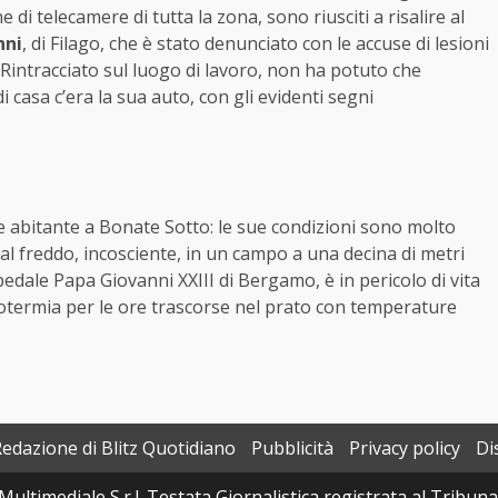
di telecamere di tutta la zona, sono riusciti a risalire al
nni
, di Filago, che è stato denunciato con le accuse di lesioni
 Rintracciato sul luogo di lavoro, non ha potuto che
casa c’era la sua auto, con gli evidenti segni
 abitante a Bonate Sotto: le sue condizioni sono molto
, al freddo, incosciente, in un campo a una decina di metri
spedale Papa Giovanni XXIII di Bergamo, è in pericolo di vita
ipotermia per le ore trascorse nel prato con temperature
Redazione di Blitz Quotidiano
Pubblicità
Privacy policy
Di
Multimediale S.r.l. Testata Giornalistica registrata al Tribun