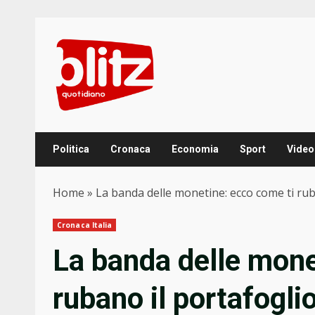
Skip
to
content
Politica
Cronaca
Economia
Sport
Video
Home
»
La banda delle monetine: ecco come ti rub
Cronaca Italia
La banda delle mone
rubano il portafogli