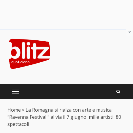
×
Skip
to
content
PRIMARY
MENU
Home
»
La Romagna si rialza con arte e musica:
“Ravenna Festival “ al via il 7 giugno, mille artisti, 80
spettacoli