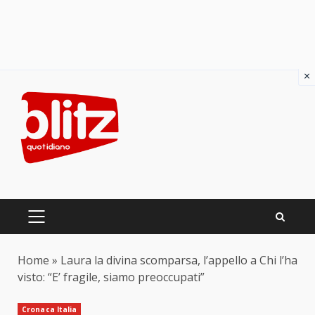
×
Skip
to
content
PRIMARY
MENU
Home
»
Laura la divina scomparsa, l’appello a Chi l’ha
visto: “E’ fragile, siamo preoccupati”
Cronaca Italia