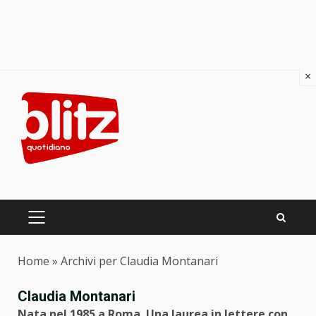
×
Skip
to
content
PRIMARY
MENU
Home
»
Archivi per Claudia Montanari
Claudia Montanari
Nata nel 1985 a Roma. Una laurea in lettere con