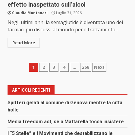
effetto inaspettato sull’alcol
Claudia Montanari
Luglio 31, 2026
Negli ultimi anni la semaglutide è diventata uno dei
farmaci più discussi al mondo per il trattamento...
Read More
Paginazione
1
2
3
4
…
268
Next
degli
articoli
ARTICOLI RECENTI
Spifferi gelati al comune di Genova mentre la città
bolle
Media freedom act, se a Mattarella tocca insistere
I “5 Stelle” e i Movimenti che destabilizzano le