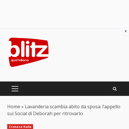
×
Skip
to
content
PRIMARY
MENU
Home
»
Lavanderia scambia abito da sposa: l’appello
sui Social di Deborah per ritrovarlo
Cronaca Italia