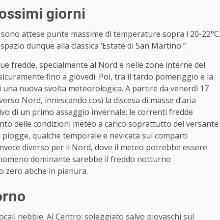
rossimi giorni
ri sono attese punte massime di temperature sopra i 20-22°C
spazio dunque alla classica ‘Estate di San Martino'”.
 fredde, specialmente al Nord e nelle zone interne del
icuramente fino a giovedì. Poi, tra il tardo pomeriggio e la
i una nuova svolta meteorologica. A partire da venerdì 17
erso Nord, innescando così la discesa di masse d’aria
ivo di un primo assaggio invernale: le correnti fredde
o delle condizioni meteo a carico soprattutto del versante
orti piogge, qualche temporale e nevicata sui comparti
invece diverso per il Nord, dove il meteo potrebbe essere
 fenomeno dominante sarebbe il freddo notturno
o zero abche in pianura.
orno
cali nebbie. Al Centro: soleggiato salvo piovaschi sul