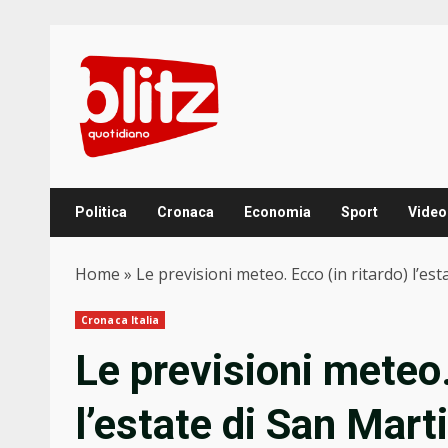
Skip
to
content
Politica
Cronaca
Economia
Sport
Video
Home
»
Le previsioni meteo. Ecco (in ritardo) l’es
Cronaca Italia
Le previsioni meteo.
l’estate di San Mart