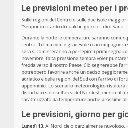
Le previsioni meteo per i p
Sulle regioni del Centro e sulle due isole maggio
“Seppur in ritardo di qualche giorno – dice Sanò – 
Durante la notte le temperature saranno comunque
centro. Il clima mite e gradevole ci accompagnerà s
sera si cominceranno a percepire i primi segnali d
novembre, l’alta pressione sembra voler puntare v
fredda verso il nostro Paese. Ciò segnerebbe l’arr
potrebbero favorire anche un deciso peggiorament
adriatico e delle regioni del Sud con l’arrivo di f
appenninici. Lo scenario meteorologico risulterà 
disturbato solo sull’area del Nordest, mentre il
caratterizzato da temperature anche prossime all
Le previsioni, giorno per gi
Lunedì 13.
Al Nord: cielo parzialmente nuvoloso, lo